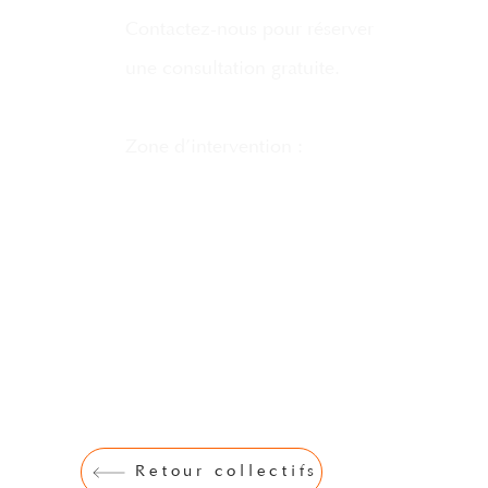
Contactez-nous pour réserver
une consultation gratuite.
Zone d’intervention :
Île-de-France, Normandie, Provence-Alpes
141 rue de l'Université, 75007 Paris
cabinet@riss-architecte.com
‭09 54 57 49 73‬
Retour collectifs