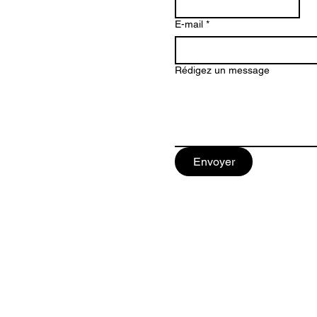
E-mail
*
Rédigez un message
 Côte d’Azur,
Antilles
Envoyer
© 2026-Sébastien Riss architecte DESA