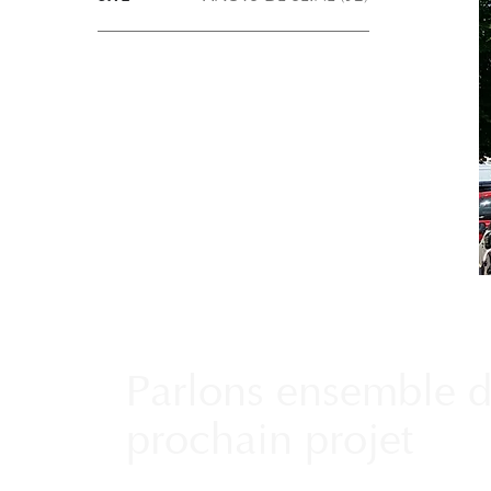
Parlons ensemble d
prochain projet